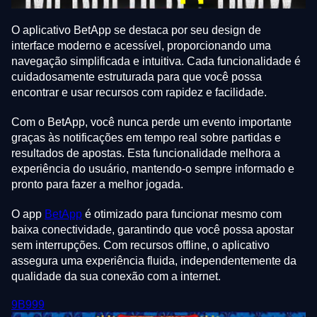
O aplicativo BetApp se destaca por seu design de
interface moderno e acessível, proporcionando uma
navegação simplificada e intuitiva. Cada funcionalidade é
cuidadosamente estruturada para que você possa
encontrar e usar recursos com rapidez e facilidade.
Com o BetApp, você nunca perde um evento importante
graças às notificações em tempo real sobre partidas e
resultados de apostas. Esta funcionalidade melhora a
experiência do usuário, mantendo-o sempre informado e
pronto para fazer a melhor jogada.
O app
BetApp
é otimizado para funcionar mesmo com
baixa conectividade, garantindo que você possa apostar
sem interrupções. Com recursos offline, o aplicativo
assegura uma experiência fluida, independentemente da
qualidade da sua conexão com a internet.
9B999