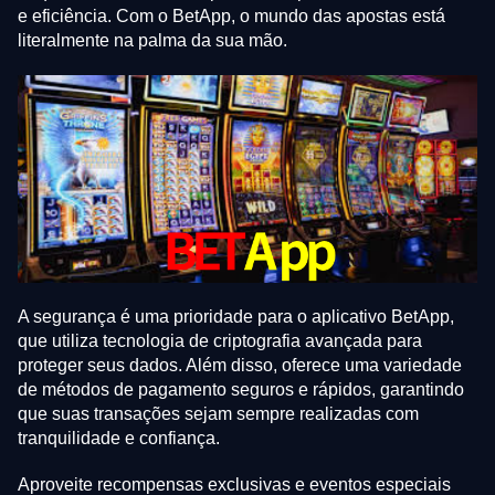
e eficiência. Com o BetApp, o mundo das apostas está
literalmente na palma da sua mão.
A segurança é uma prioridade para o aplicativo BetApp,
que utiliza tecnologia de criptografia avançada para
proteger seus dados. Além disso, oferece uma variedade
de métodos de pagamento seguros e rápidos, garantindo
que suas transações sejam sempre realizadas com
tranquilidade e confiança.
Aproveite recompensas exclusivas e eventos especiais