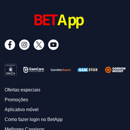
Ofertas especiais
Promoções
Aplicativo móvel
Como fazer login no BetApp
Melhores Cassinos